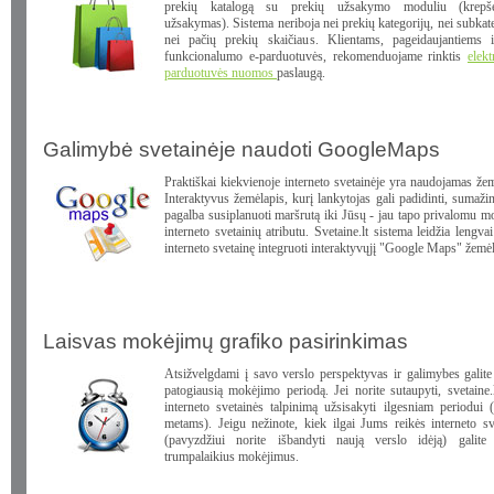
prekių katalogą su prekių užsakymo moduliu (krepš
užsakymas). Sistema neriboja nei prekių kategorijų, nei subkate
nei pačių prekių skaičiaus. Klientams, pageidaujantiems i
funkcionalumo e-parduotuvės, rekomenduojame rinktis
elekt
parduotuvės nuomos
paslaugą.
Galimybė svetainėje naudoti GoogleMaps
Praktiškai kiekvienoje interneto svetainėje yra naudojamas žem
Interaktyvus žemėlapis, kurį lankytojas gali padidinti, sumažin
pagalba susiplanuoti maršrutą iki Jūsų - jau tapo privalomu m
interneto svetainių atributu. Svetaine.lt sistema leidžia lengva
interneto svetainę integruoti interaktyvųjį "Google Maps" žemėl
Laisvas mokėjimų grafiko pasirinkimas
Atsižvelgdami į savo verslo perspektyvas ir galimybes galite 
patogiausią mokėjimo periodą. Jei norite sutaupyti, svetaine.l
interneto svetainės talpinimą užsisakyti ilgesniam periodui 
metams). Jeigu nežinote, kiek ilgai Jums reikės interneto sv
(pavyzdžiui norite išbandyti naują verslo idėją) galite 
trumpalaikius mokėjimus.