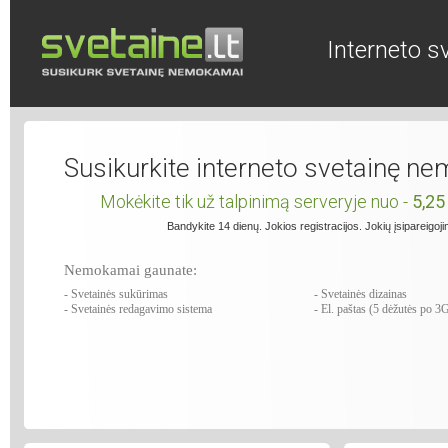
Interneto s
Susikurkite interneto svetainę n
Mokėkite tik už talpinimą serveryje nuo -
5,25
Bandykite 14 dienų. Jokios registracijos. Jokių įsipareigoji
Nemokamai gaunate:
- Svetainės sukūrimas
- Svetainės dizainas
- Svetainės redagavimo sistema
- El. paštas (5 dėžutės po 3