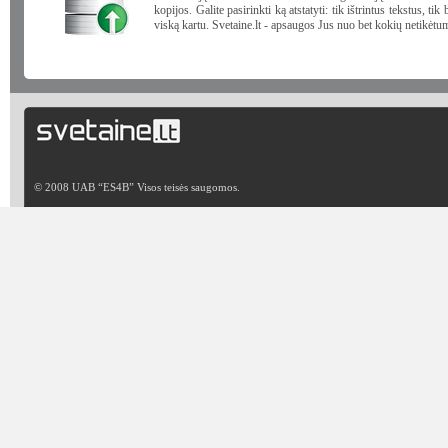
kopijos. Galite pasirinkti ką atstatyti: tik ištrintus tekstus, tik 
viską kartu. Svetaine.lt - apsaugos Jus nuo bet kokių netikėtu
© 2008 UAB “ES4B” Visos teisės saugomos.