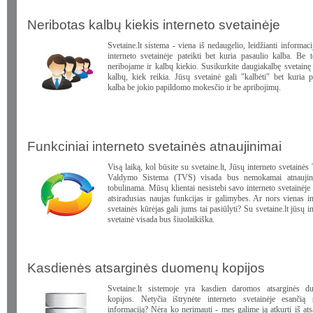
Neribotas kalbų kiekis interneto svetainėje
Svetaine.lt sistema - viena iš nedaugelio, leidžianti informac
interneto svetainėje pateikti bet kuria pasaulio kalba. Be 
neribojame ir kalbų kiekio. Susikurkite daugiakalbę svetainę 
kalbų, kiek reikia. Jūsų svetainė gali "kalbėti" bet kuria p
kalba be jokio papildomo mokesčio ir be apribojimų.
Funkciniai interneto svetainės atnaujinimai
Visą laiką, kol būsite su svetaine.lt, Jūsų interneto svetainės
Valdymo Sistema (TVS) visada bus nemokamai atnaujin
tobulinama. Mūsų klientai nesistebi savo interneto svetainėje
atsiradusias naujas funkcijas ir galimybes. Ar nors vienas in
svetainės kūrėjas gali jums tai pasiūlyti? Su svetaine.lt jūsų i
svetainė visada bus šiuolaikiška.
Kasdienės atsarginės duomenų kopijos
Svetaine.lt sistemoje yra kasdien daromos atsarginės 
kopijos. Netyčia ištrynėte interneto svetainėje esančią 
informaciją? Nėra ko nerimauti - mes galime ją atkurti iš ats