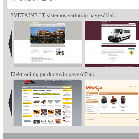
Nemokamas online CRM
SVETAINE.LT sistemos vartotojų pavyzdžiai:
Elektroninių parduotuvių pavyzdžiai: