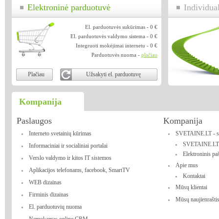
Elektroninė parduotuvė
Individ
El. parduotuvės sukūrimas - 0 €
El. parduotuvės valdymo sistema - 0 €
Integruoti mokėjimai internetu - 0 €
Parduotuvės nuoma -
plačiau
Kompanija
Paslaugos
Kompanija
Interneto svetainių kūrimas
SVETAINE.LT - sus
SVETAINE.LT 
Informaciniai ir socialiniai portalai
Elektroninis pa
Verslo valdymo ir kitos IT sistemos
Apie mus
Aplikacijos telefonams, facebook, SmartTV
Kontaktai
WEB dizainas
Mūsų klientai
Firminis dizainas
Mūsų naujienrašti
El. parduotuvių nuoma