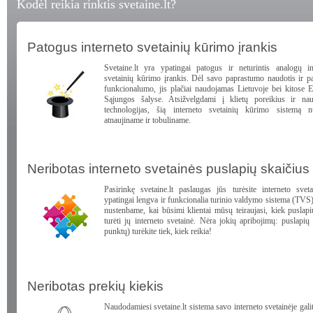
Kodėl reikia rinktis svetaine.lt?
Patogus interneto svetainių kūrimo įrankis
Svetaine.lt yra ypatingai patogus ir neturintis analogų in
svetainių kūrimo įrankis. Dėl savo paprastumo naudotis ir p
funkcionalumo, jis plačiai naudojamas Lietuvoje bei kitose 
Sąjungos šalyse. Atsižvelgdami į klietų poreikius ir nau
technologijas, šią interneto svetainių kūrimo sistemą n
atnaujiname ir tobuliname.
Neribotas interneto svetainės puslapių skaičius
Pasirinkę svetaine.lt paslaugas jūs turėsite interneto svet
ypatingai lengva ir funkcionalia turinio valdymo sistema (TVS)
nustenbame, kai būsimi klientai mūsų teiraujasi, kiek puslapi
turėti jų interneto svetainė. Nėra jokių apribojimų: puslapių
punktų) turėkite tiek, kiek reikia!
Neribotas prekių kiekis
Naudodamiesi svetaine.lt sistema savo interneto svetainėje galit