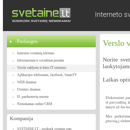
Interneto s
Paslaugos
Verslo 
Interneto svetainių kūrimas
Norite svet
Informaciniai ir socialiniai portalai
lankytojams
Verslo valdymo ir kitos IT sistemos
Aplikacijos telefonams, facebook, SmartTV
Laikas opti
WEB dizainas
Firminis dizainas
El. parduotuvių nuoma
Elektroninė par
iš pavyzdžių, k
Nemokamas online CRM
daryti už Jus ki
Mes perkelsim
Kompanija
procesą į elekt
SVETAINE.LT - susikurk svetainę pats