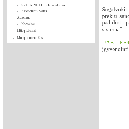
SVETAINE.LT funkcionalumas
Sugalvokit
Elektroninis paštas
prekių san
Apie mus
padidinti 
Kontaktai
sistema?
Mūsų klientai
Mūsų naujienraštis
UAB "ES4
įgyvendinti